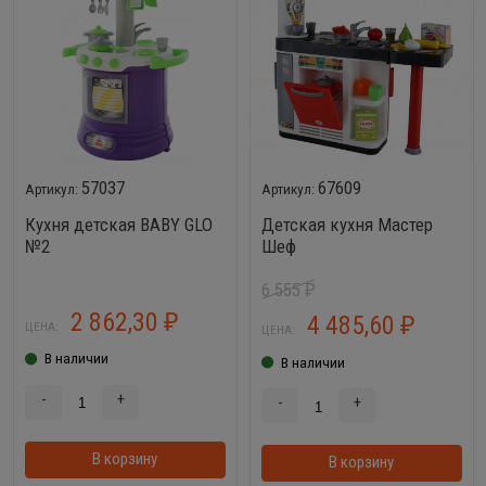
57037
67609
Кухня детская BABY GLO
Детская кухня Мастер
№2
Шеф
6 555
₽
2 862,30
4 485,60
₽
₽
ЦЕНА:
ЦЕНА:
В наличии
В наличии
-
+
-
+
В корзину
В корзинке
В корзину