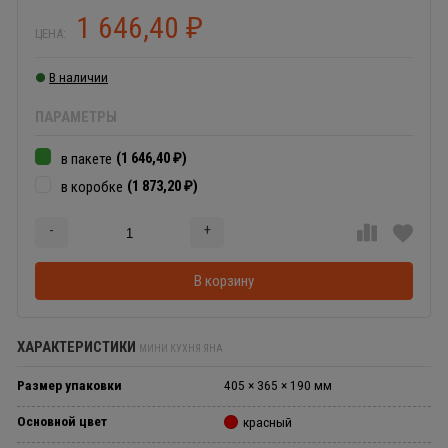
1 646,40
₽
ЦЕНА:
В наличии
ПАРАМЕТРЫ
(1 646,40
)
в пакете
₽
(1 873,20
)
в коробке
₽
-
+
Добавляется...
Добавлен
В корзину
ХАРАКТЕРИСТИКИ
МИНИ КУХНЯ ЯНА
Размер упаковки
405 × 365 × 190 мм
Основной цвет
красный