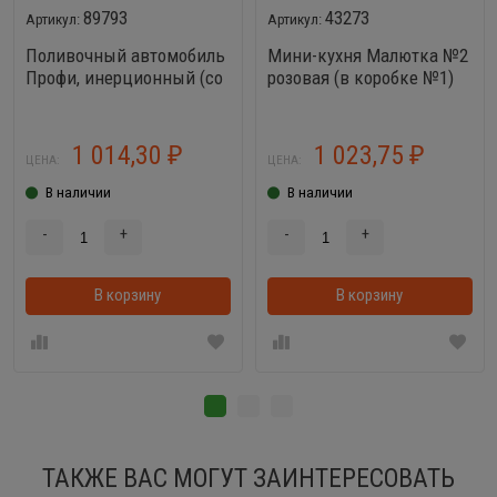
89793
43273
Поливочный автомобиль
Мини-кухня Малютка №2
Профи, инерционный (со
розовая (в коробке №1)
светом и звуком) (синий)
для куклы Барби
в коробке
1 014,30
1 023,75
₽
₽
ЦЕНА:
ЦЕНА:
В наличии
В наличии
-
+
-
+
В корзину
В корзинке
В корзину
ТАКЖЕ ВАС МОГУТ ЗАИНТЕРЕСОВАТЬ