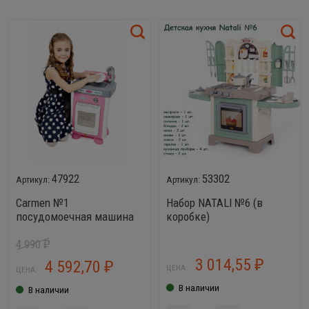
47922
53302
Carmen №1
Набор NATALI №6 (в
посудомоечная машина
коробке)
4 990
₽
3 014,55
4 592,70
₽
₽
ЦЕНА:
ЦЕНА:
В наличии
В наличии