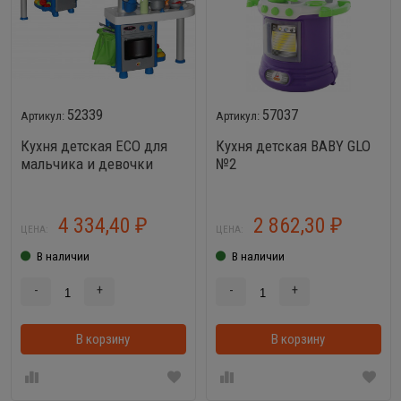
52339
57037
Кухня детская ECO для
Кухня детская BABY GLO
мальчика и девочки
№2
4 334,40
2 862,30
₽
₽
ЦЕНА:
ЦЕНА:
В наличии
В наличии
-
+
-
+
В корзину
В корзину