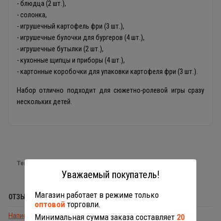
- блюдца (2 шт.),
- солонка,
- игрушечный картофель фри (3 шт.),
- игрушечные булочки для бургеров (4 шт.),
- игрушечные бутылки (2 шт.),
- кухонные щипцы и приборы (4 шт.),
- картонные коробочки для упаковки картофеля фри (3 шт.).
Набор отлично подходит для сюжетно-ролевой игры сразу
нескольких детей.
Теги:
детская кухня
Уважаемый покупатель!
Магазин работает в режиме только
ОТЗЫВЫ (0)
оптовой
торговли.
Написать отзыв
Минимальная сумма заказа составляет
20