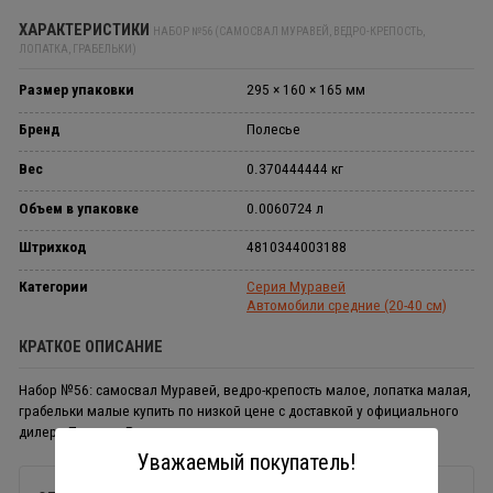
ХАРАКТЕРИСТИКИ
НАБОР №56 (САМОСВАЛ МУРАВЕЙ, ВЕДРО-КРЕПОСТЬ,
ЛОПАТКА, ГРАБЕЛЬКИ)
Размер упаковки
295 × 160 × 165 мм
Бренд
Полесье
Вес
0.370444444 кг
Объем в упаковке
0.0060724 л
Штрихкод
4810344003188
Категории
Серия Муравей
Автомобили средние (20-40 см)
КРАТКОЕ ОПИСАНИЕ
Набор №56: самосвал Муравей, ведро-крепость малое, лопатка малая,
грабельки малые купить по низкой цене с доставкой у официального
дилера Полесье Россия.
Уважаемый покупатель!