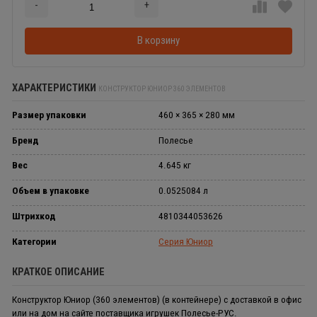
-
+
Добавляется...
Добавлен
В корзину
ХАРАКТЕРИСТИКИ
КОНСТРУКТОР ЮНИОР 360 ЭЛЕМЕНТОВ
Размер упаковки
460 × 365 × 280 мм
Бренд
Полесье
Вес
4.645 кг
Объем в упаковке
0.0525084 л
Штрихкод
4810344053626
Категории
Серия Юниор
КРАТКОЕ ОПИСАНИЕ
Конструктор Юниор (360 элементов) (в контейнере) с доставкой в офис
или на дом на сайте поставщика игрушек Полесье-РУС.