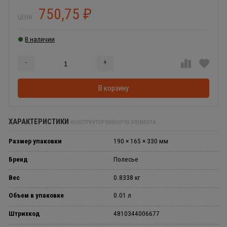
750,75
₽
ЦЕНА:
В наличии
-
+
Добавляется...
Добавлен
В корзину
ХАРАКТЕРИСТИКИ
КОНСТРУКТОР ЮНИОР 93 ЭЛЕМЕНТА
Размер упаковки
190 × 165 × 330 мм
Бренд
Полесье
Вес
0.8338 кг
Объем в упаковке
0.01 л
Штрихкод
4810344006677