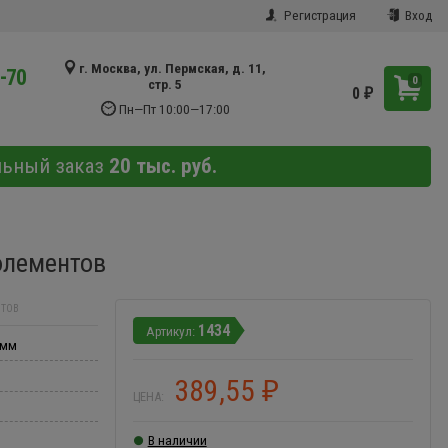
Регистрация
Вход
г. Москва, ул. Пермская, д. 11,
9-70
0
стр. 5
0
₽
Пн—Пт 10:00—17:00
льный заказ
20 тыс. руб.
элементов
НТОВ
1434
 мм
389,55
₽
ЦЕНА:
В наличии