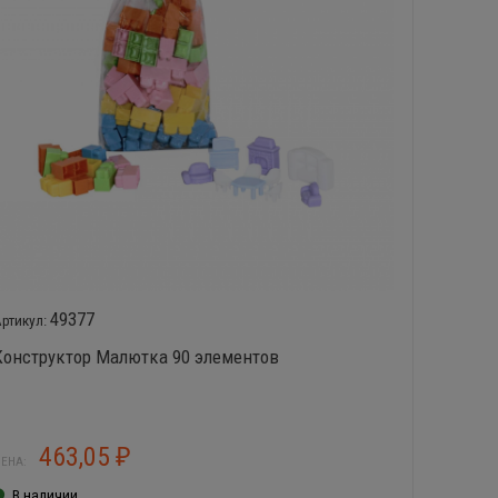
49377
Конструктор Малютка 90 элементов
Констр
463,05
₽
ЕНА:
ЦЕНА:
В наличии
В нал