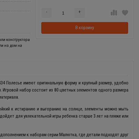
-
+
Добавляется...
Добавлен
В корзину
али конструктора
ли на дом на
34 Полесье имеют оригинальную форму и крупный размер, удобно
. Игровой набор состоит из 80 цветных элементов одного размера
материала.
тойкий к истиранию и выгоранию на солнце, элементы можно мыть
дойдет для увлекательной игры ребенка старше 3 лет на пляже или
дополнением к наборам серии Малютка, где детали подходят друг