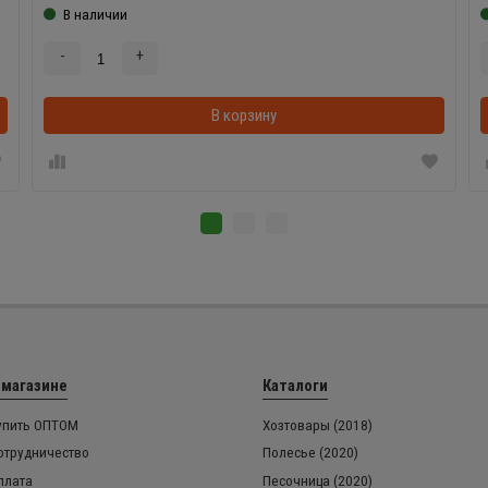
В наличии
-
+
В корзинке
В корзину
 магазине
Каталоги
упить ОПТОМ
Хозтовары (2018)
отрудничество
Полесье (2020)
плата
Песочница (2020)