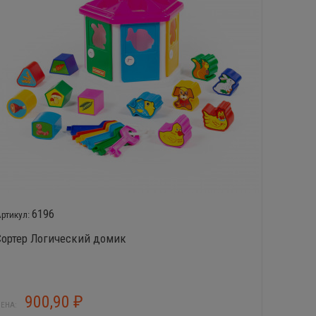
6196
Сортер Логический домик
Логиче
900,90
5
₽
ЕНА:
ЦЕНА: