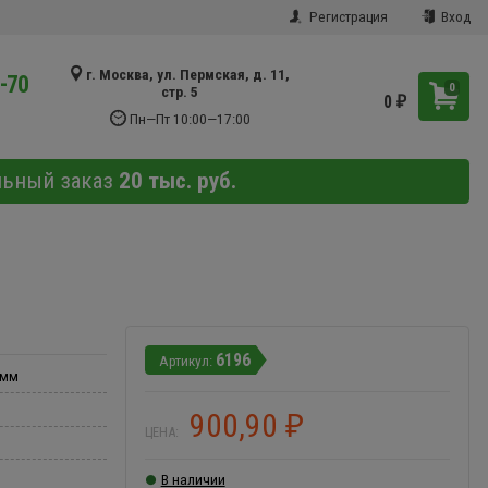
Регистрация
Вход
г. Москва, ул. Пермская, д. 11,
9-70
0
стр. 5
0
₽
Пн—Пт 10:00—17:00
льный заказ
20 тыс. руб.
6196
 мм
900,90
₽
ЦЕНА:
В наличии