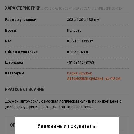
ХАРАКТЕРИСТИКИ
ДРУЖОК, АВТОМОБИЛЬ-САМОСВАЛ ЛОГИЧЕСКИЙ СОРТЕР
Размер упаковки
303 × 130 × 135 мм
Бренд
Полесье
Вес
0.521333333 кг
Объем в упаковке
0.0058343 л
Штрихкод
4810344048363
Категории
Серия Дружок
Автомобили средние (20-40 см)
КРАТКОЕ ОПИСАНИЕ
Дружок, автомобиль-самосвал логический купить по низкой цене с
доставкой у официального дилера Полесье Россия.
Уважаемый покупатель!
ОПИСАНИЕ