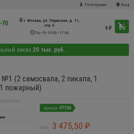
Регистрация
Вход
г. Москва, ул. Пермская, д. 11,
9-70
0
стр. 5
0
₽
Пн—Пт 10:00—17:00
льный заказ
20 тыс. руб.
№1 (2 самосвала, 2 пикапа, 1
 1 пожарный)
 САМОСВАЛА, 2
47106
 мм
3 475,50
₽
ЦЕНА: