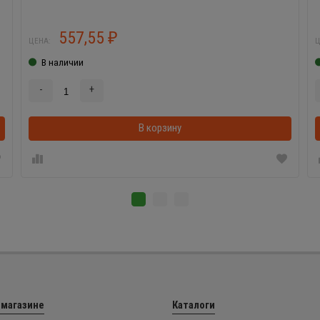
557,55
₽
ЦЕНА:
Ц
В наличии
-
+
В корзинке
В корзину
 магазине
Каталоги