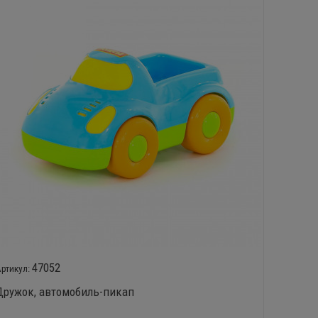
47052
Дружок, автомобиль-пикап
Дружок