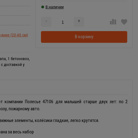
В наличии
-
+
Добавляется...
Добавлен
дние (20-40 см)
В корзину
па, 1 бетоновоз,
 с доставкой у
 компании Полесье 47106 для малышей старше двух лет: по 2
возу, пожарному авто.
ижные элементы, колёсики гладкие, легко крутятся.
зана за весь набор