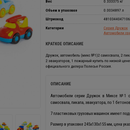
Вес
0.333375 кг
Объем в упаковке
0.0034897 л
Штрихкод
4810344047106
Категории
Серия Дружок
Автомобили сре
КРАТКОЕ ОПИСАНИЕ
Дружок, автомобиль (микс №1)2 самосвала, 2 пика
2 эвакуаторов, 1 пожарный купить по низкой цене
официального дилера Полесье Россия.
ОПИСАНИЕ
Автомобили серии Дружок в Миксе №1 от
самосвала, пикапа, эвакуатора, по 1 бетоно
7 пластиковых грузовых машинок имеют подв
Размер в упаковке 245х130х155 мм, цена ука