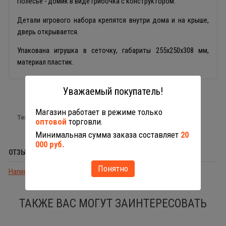
Полесье - домик в виде грибочка с конструктором.
Детали игрового набора крепятся внутри дома и на крыше,
дверь открывается.
Упакована игрушка в сеточку, габариты 255х250х308 мм,
материал пластик.
Уважаемый покупатель!
Магазин работает в режиме только
Теги:
малышам
оптовой
торговли.
Минимальная сумма заказа составляет
20
000 руб.
ОТЗЫВЫ (0)
Понятно
Написать отзыв
ТАКЖЕ ВАС МОГУТ ЗАИНТЕРЕСОВАТЬ