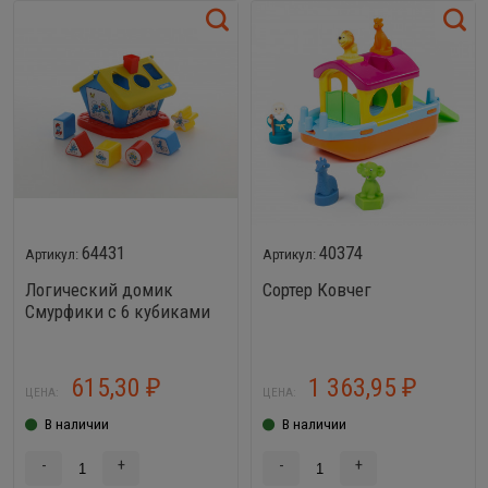
64431
40374
Логический домик
Сортер Ковчег
Смурфики с 6 кубиками
№3
615,30
1 363,95
₽
₽
ЦЕНА:
ЦЕНА:
В наличии
В наличии
-
+
-
+