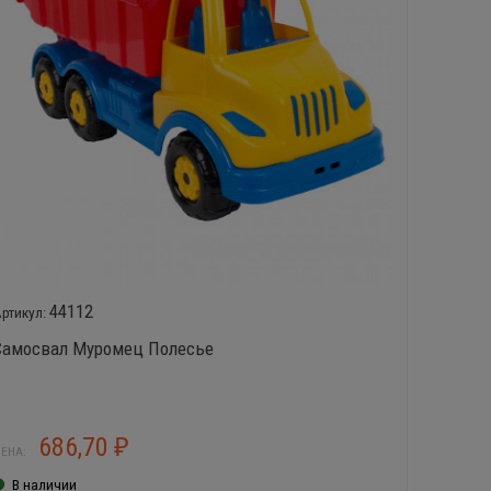
44112
Самосвал Муромец Полесье
Муроме
686,70
1
₽
ЕНА:
ЦЕНА:
В наличии
В нал