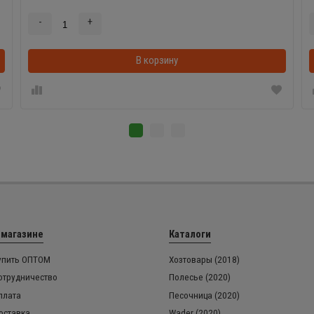
-
+
В корзинке
В корзину
 магазине
Каталоги
упить ОПТОМ
Хозтовары (2018)
отрудничество
Полесье (2020)
плата
Песочница (2020)
оставка
Wader (2020)