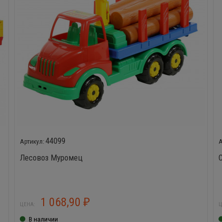
44099
Лесовоз Муромец
1 068,90
₽
ЦЕНА:
Ц
В наличии