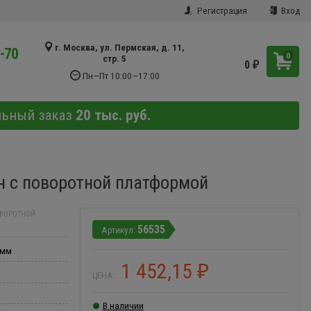
Регистрация
Вход
г. Москва, ул. Пермская, д. 11,
9-70
0
стр. 5
0
₽
Пн—Пт 10:00—17:00
льный заказ
20 тыс. руб.
н с поворотной платформой
ОВОРОТНОЙ
56535
 мм
1 452,15
₽
ЦЕНА:
В наличии