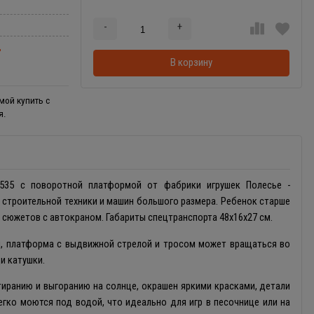
-
+
Добавляется...
Добавлен
ц
В корзину
мой купить с
я.
535 с поворотной платформой от фабрики игрушек Полесье -
 строительной техники и машин большого размера. Ребенок старше
 сюжетов с автокраном. Габариты спецтранспорта 48х16х27 см.
, платформа с выдвижной стрелой и тросом может вращаться во
щи катушки.
стиранию и выгоранию на солнце, окрашен яркими красками, детали
егко моются под водой, что идеально для игр в песочнице или на