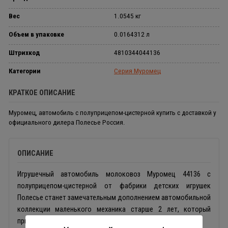
Вес
1.0545 кг
Объем в упаковке
0.0164312 л
Штрихкод
4810344044136
Категории
Серия Муромец
КРАТКОЕ ОПИСАНИЕ
Муромец, автомобиль с полуприцепом-цистерной купить с доставкой у
официального дилера Полесье Россия.
ОПИСАНИЕ
Игрушечный автомобиль молоковоз Муромец 44136 с
полуприцепом-цистерной от фабрики детских игрушек
Полесье станет замечательным дополнением автомобильной
коллекции маленького механика старше 2 лет, который
привлечет внимание ребенка своим необычным цветом.