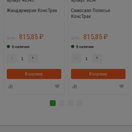
46543
9654
Жандармерия КонсТрак
Самосвал Полесье
КонсТрак
815,85
815,85
₽
₽
ЦЕНА:
ЦЕНА:
В наличии
В наличии
-
+
-
+
В корзину
В корзину