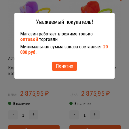
Уважаемый покупатель!
Магазин работает в режиме только
оптовой
торговли.
Минимальная сумма заказа составляет
20
000 руб.
71439
71446
Понятно
Коляска для кукол Три
Коляска для кукол Три
кота №1
кота №2
2 875,95
2 875,95
₽
₽
ЦЕНА:
ЦЕНА:
В наличии
В наличии
-
+
-
+