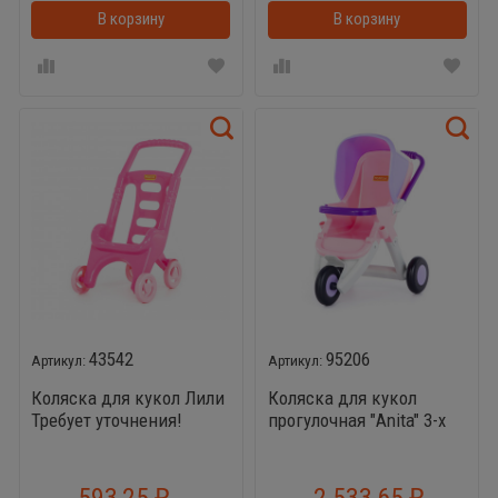
В корзину
В корзинке
В корзину
43542
95206
Коляска для кукол Лили
Коляска для кукол
Требует уточнения!
прогулочная "Anita" 3-х
колёсная ( розовая) (в
пакете)
593,25
2 533,65
₽
₽