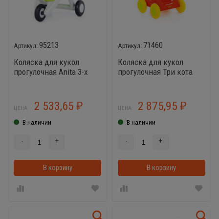
95213
71460
Коляска для кукол
Коляска для кукол
прогулочная Anita 3-х
прогулочная Три кота
колёсная (зелёная) (в
№2
пакете)
2 533,65
2 875,95
₽
₽
ЦЕНА:
ЦЕНА:
В наличии
В наличии
-
+
-
+
В корзину
В корзинке
В корзину