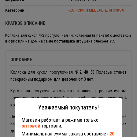
Категории
КОЛЯСКИ И МЕБЕЛЬ ДЛЯ КУКОЛ
КРАТКОЕ ОПИСАНИЕ
Коляска для кукол №2 прогулочная 4-х колёсная (в пакете) с доставкой
в офис или на дом на сайте поставщика игрушек Полесье-РУС.
ОПИСАНИЕ
Коляска для кукол прогулочная №2 48158 Полесье станет
прекрасным подарком для девочек от 3 лет.
Кукольная прогулочная коляска выполнена в реалистичном,
современном и ярком дизайне, а устойчивое основание на 4
колёсах дополненное шарнирами придает плавность ходу.
Уважаемый покупатель!
Лёгкая и компактная игрушечная коляска Полесье
Магазин работает в режиме только
изготовлена из прочного пластика и подойдет для игр, как
оптовой
торговли.
дома, так и на улице.
Минимальная сумма заказа составляет
20