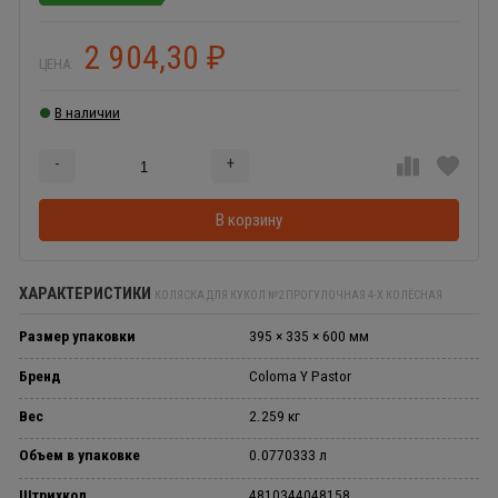
2 904,30
₽
ЦЕНА:
В наличии
-
+
Добавляется...
Добавлен
В корзину
ХАРАКТЕРИСТИКИ
КОЛЯСКА ДЛЯ КУКОЛ №2 ПРОГУЛОЧНАЯ 4-Х КОЛЁСНАЯ
Размер упаковки
395 × 335 × 600 мм
Бренд
Coloma Y Pastor
Вес
2.259 кг
Объем в упаковке
0.0770333 л
Штрихкод
4810344048158