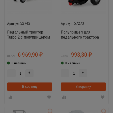
52742
57273
Педальный трактор
Полуприцеп для
Turbo-2 с полуприцепом
педального трактора
зеленый
Turbo
6 969,90
993,30
₽
₽
ЦЕНА:
ЦЕНА:
В наличии
В наличии
-
+
-
+
В корзину
В корзинке
В корзину