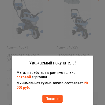
46673
46925
Велосипед Амиго 2
Велосипед Амиго 2
(46673)
(46925)
Уважаемый покупатель!
8 954
9 655
₽
₽
Магазин работает в режиме только
7 796,25
8 326,50
оптовой
торговли.
₽
₽
ЦЕНА:
ЦЕНА:
Минимальная сумма заказа составляет
20
Нет в наличии
Нет в наличии
000 руб.
Нет в наличии
Нет в наличии
Понятно