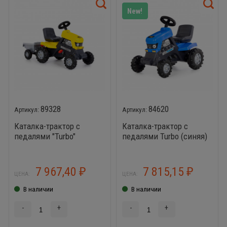
New!
89328
84620
Каталка-трактор с
Каталка-трактор с
педалями "Turbo"
педалями Turbo (синяя)
(жёлтая) с
полуприцепом
7 967,40
7 815,15
₽
₽
ЦЕНА:
ЦЕНА:
В наличии
В наличии
-
+
-
+