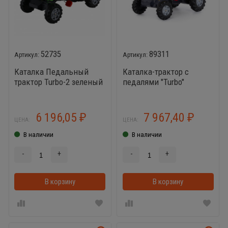
52735
89311
Каталка Педальный
Каталка-трактор с
трактор Turbo-2 зеленый
педалями "Turbo"
(жёлтая)
6 196,05
7 967,40
₽
₽
ЦЕНА:
ЦЕНА:
В наличии
В наличии
-
+
-
+
В корзину
В корзинке
В корзину