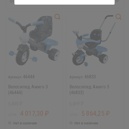
46444
46833
Велосипед Амиго 3
Велосипед Амиго 3
(46444)
(46833)
4 835
6 811
₽
₽
4 017,30
5 864,25
₽
₽
ЦЕНА:
ЦЕНА:
Нет в наличии
Нет в наличии