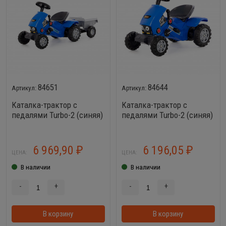
84651
84644
Каталка-трактор с
Каталка-трактор с
педалями Turbo-2 (синяя)
педалями Turbo-2 (синяя)
с полуприцепом
6 969,90
6 196,05
₽
₽
ЦЕНА:
ЦЕНА:
В наличии
В наличии
-
+
-
+
В корзину
В корзинке
В корзину