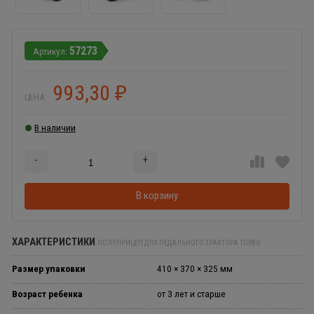
57273
993,30
₽
ЦЕНА:
В наличии
-
+
Добавляется...
Добавлен
В корзину
ХАРАКТЕРИСТИКИ
ПОЛУПРИЦЕП ДЛЯ ПЕДАЛЬНОГО ТРАКТОРА TURBO
Размер упаковки
410 × 370 × 325 мм
Возраст ребенка
от 3 лет и старше