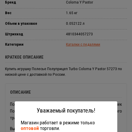
Бренд
Coloma Y Pastor
Вес
1.65 кг
Объем в упаковке
0.052122 л
Штрихкод
4810344057273
Категории
Каталки с педалями
КРАТКОЕ ОПИСАНИЕ
Купить игрушку Полесье Полуприцеп Turbo Coloma Y Pastor 57273 по
низкой цене с доставкой по России.
ОПИСАНИЕ
Полуприцеп Coloma Y Pastor 57273 от фабрики игрушек
Уважаемый покупатель!
Полесье подходит для моделей детского педального
трактора каталки серий Turbo и Turbo2.
Магазин работает в режиме только
оптовой
торговли.
Выгружает по типу самосвала. Крепится к фаркопу.