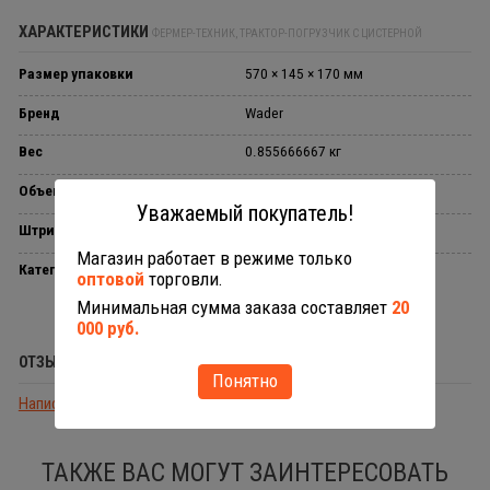
ХАРАКТЕРИСТИКИ
ФЕРМЕР-ТЕХНИК, ТРАКТОР-ПОГРУЗЧИК С ЦИСТЕРНОЙ
Размер упаковки
570 × 145 × 170 мм
Бренд
Wader
Вес
0.855666667 кг
Объем в упаковке
0.0115248 л
Уважаемый покупатель!
Штрихкод
4810344037763
Магазин работает в режиме только
Категории
Тракторы и спецтехника
оптовой
торговли.
Минимальная сумма заказа составляет
20
000 руб.
ОТЗЫВЫ (0)
Понятно
Написать отзыв
ТАКЖЕ ВАС МОГУТ ЗАИНТЕРЕСОВАТЬ