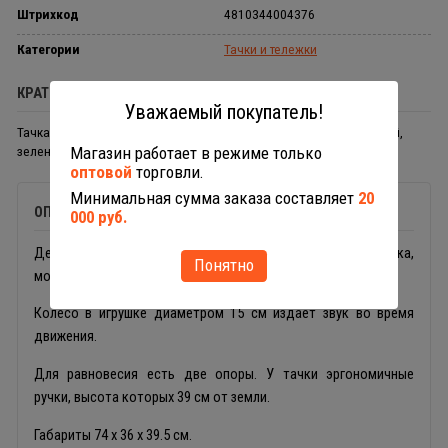
Штрихкод
4810344004376
Категории
Тачки и тележки
КРАТКОЕ ОПИСАНИЕ
Уважаемый покупатель!
Тачка Садовод. При катании издается звук. Цвет желтый, красный,
зеленый.
Магазин работает в режиме только
оптовой
торговли.
Минимальная сумма заказа составляет
20
ОПИСАНИЕ
000 руб.
Детская тележка 4376 Садовод от Полесье из пластика,
Понятно
моется под водой, подходит для песка, снега.
Колесо в игрушке диаметром 15 см издает звук во время
движения.
Для равновесия есть две опоры. У тачки эргономичные
ручки, высота которых 39 см от земли.
Габариты 74 х 36 х 39.5 см.