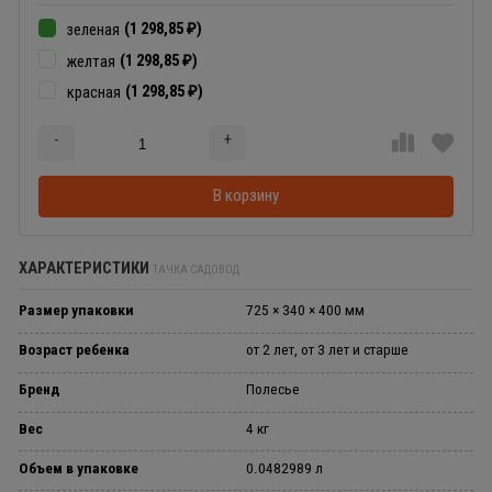
(1 298,85
)
зеленая
₽
(1 298,85
)
желтая
₽
(1 298,85
)
красная
₽
-
+
Добавляется...
Добавлен
В корзину
ХАРАКТЕРИСТИКИ
ТАЧКА САДОВОД
Размер упаковки
725 × 340 × 400 мм
Возраст ребенка
от 2 лет, от 3 лет и старше
Бренд
Полесье
Вес
4 кг
Объем в упаковке
0.0482989 л