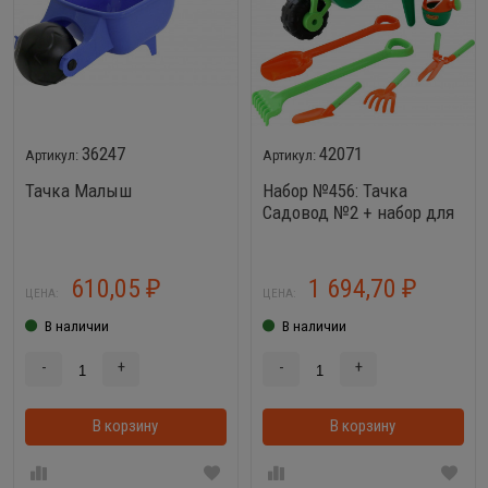
36247
42071
Тачка Малыш
Набор №456: Тачка
Садовод №2 + набор для
сада
610,05
1 694,70
₽
₽
ЦЕНА:
ЦЕНА:
В наличии
В наличии
-
+
-
+
В корзину
В корзинке
В корзину