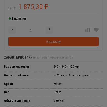
1 875,30
₽
ЦЕНА:
В наличии
-
+
Добавляется...
Добавлен
В корзину
ХАРАКТЕРИСТИКИ
НАБОР №455: ТАЧКА №4 С НАБОРОМ
Размер упаковки
640 × 340 × 320 мм
Возраст ребенка
от 2 лет, от 3 лет и старше
Бренд
Wader
Вес
1.9 кг
Объем в упаковке
0.057 л