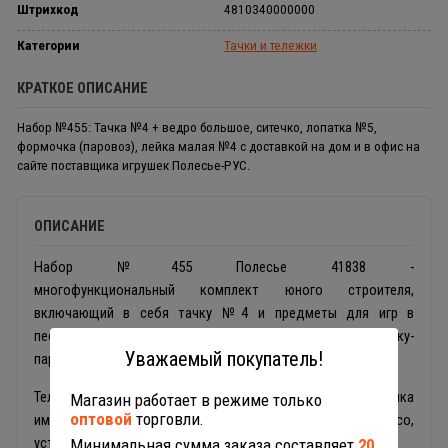
Штрихкод
4810340000000
Категории
Тачки и тележки
КРАТКОЕ ОПИСАНИЕ
Набор №455: Тачка №4 + ведро большое, ситечко, лопатка №5,
формочка (паровоз), лейка малая №4 с доставкой на дом и в офис на
сайте поставщика игрушек Полесье-РУС.
ОПИСАНИЕ
Набор №455 Полесье 41838 -
многофункциональный комплект юного строителя,
включающий в себя тачку №4 и предметы для игр в
песочнице: ведро большое, ситечко, лопатку, формочку-
Уважаемый покупатель!
паровоз, лейку малую.
Тележка и игрушки выполнены из пластика. Тачка-толкалка
Магазин работает в режиме только
оптовой
торговли.
имеет прочную раму, вместительный кузов, широкое колесо,
устойчивые ножки-опоры и ручки удобной формы.
Минимальная сумма заказа составляет
20