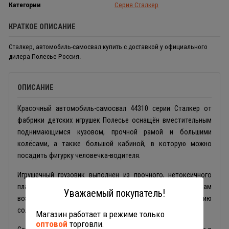
Категории
Серия Сталкер
КРАТКОЕ ОПИСАНИЕ
Сталкер, автомобиль-самосвал купить с доставкой у официального
дилера Полесье Россия.
ОПИСАНИЕ
Красочный автомобиль-самосвал 44310 серии Сталкер от
фабрики детских игрушек Полесье оснащён вместительным
поднимающимся кузовом, прочной рамой и большими
колёсами, а также большой кабиной, в которую можно
посадить фигурку человечка-водителя.
Игрушечный грузовик выполнен из прочного, нетоксичного
пластика, устойчивого к различным видам
Уважаемый покупатель!
воздействий: ударам, царапинам, падениям, воздействию
солнечных лучей.
Магазин работает в режиме только
оптовой
торговли.