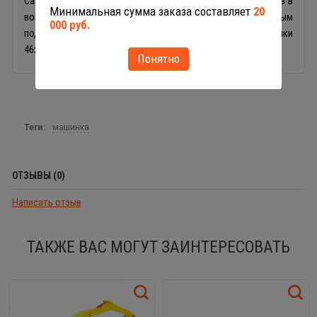
Самосвал Полесье прекрасно подойдёт для игр мальчиков в
Минимальная сумма заказа составляет
20
возрасте от 2 лет в песочнице или дома и станет отличным
000 руб.
подарком на день рождения или праздник. Размеры игрушки
46х16х20 см.
Понятно
Теги:
машинка
ОТЗЫВЫ (0)
Написать отзыв
ТАКЖЕ ВАС МОГУТ ЗАИНТЕРЕСОВАТЬ