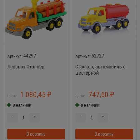
44297
62727
Лесовоз Сталкер
Сталкер, автомобиль с
цистерной
1 080,45
747,60
₽
₽
ЦЕНА:
ЦЕНА:
В наличии
В наличии
-
+
-
+
В корзину
В корзинке
В корзину