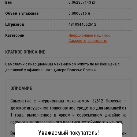
Вес
0.062857143 кг
Объем в упаковке
0.0005316 л
Штрихкод
4810344052612
Категории
Инерционные машинки
Самолеты, вертолеты
КРАТКОЕ ОПИСАНИЕ
Самолётик с инерционным механизмом купить по низкой цене с
доставкой у официального дилера Полесье Россия.
ОПИСАНИЕ
Самолётик с инерционным механизмом 82612 Полесье –
детское игрушечное транспортное средство для малышей от
1 года, выполненное в ярком и современном дизайне из
прочного гипоаллергенного пластика, устойчивого к износу.
Уважаемый покупатель!
Внутренний инерционный механизм игрушки надежен и лёгок