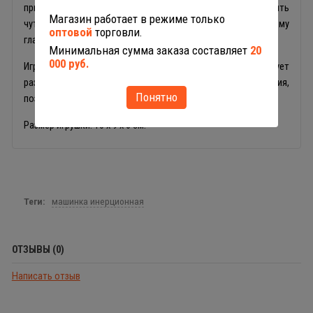
при запуске, достаточно поставить игрушку на пол, откатить
Магазин работает в режиме только
чуть назад и самолёт быстро устремиться вперед по любому
оптовой
торговли.
гладкому покрытию.
Минимальная сумма заказа составляет
20
000 руб.
Игры с игрушечным самолётиком Полесье способствует
развитию мелкой моторики, интеллекта и воображения,
Понятно
позволит малышам запомнить основные цвета.
Размер игрушки: 10 х 9 х 6 см.
Теги:
машинка инерционная
ОТЗЫВЫ (0)
Написать отзыв