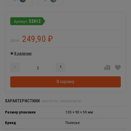
52612
249,90
₽
ЦЕНА:
В наличии
-
+
Добавляется...
Добавлен
В корзину
ХАРАКТЕРИСТИКИ
САМОЛЁТИК С МЕХАНИЗМОМ
Размер упаковки
105 × 90 × 59 мм
Бренд
Полесье