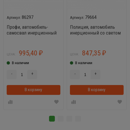
86297
79664
Профи, автомобиль-
Полиция, автомобиль
самосвал инерционный
инерционный со светом
(свет, звук) оранжевый
и звуком
995,40
847,35
₽
₽
ЦЕНА:
ЦЕНА:
В наличии
В наличии
-
+
-
+
В корзину
В корзинке
В корзину