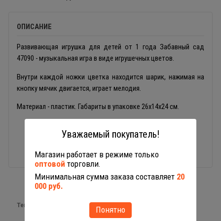
ОПИСАНИЕ
Развивающая игрушка для детей от 1 года Забавный сад
47090 - музыкальная игра в виде игрушечных цветов.
Внутри каждой ножки цветка находится шарик, нажимая на
кнопку мячик двигается, играет мелодия.
Материал - пластик. Габариты в упаковке 26х14х24 см.
Уважаемый покупатель!
Магазин работает в режиме только
оптовой
торговли.
Минимальная сумма заказа составляет
20
000 руб.
Теги:
малышам
Понятно