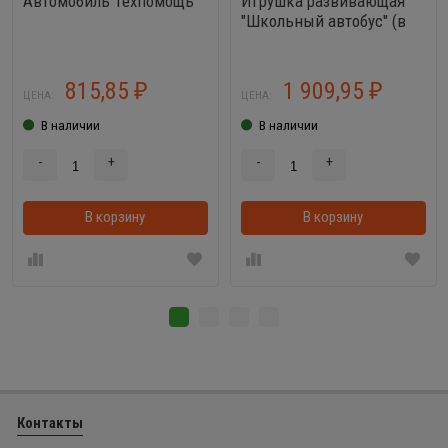
Автомобиль Техпомощь
Игрушка развивающая
"Школьный автобус" (в
коробке)
815,85
1 909,95
₽
₽
ЦЕНА:
ЦЕНА:
В наличии
В наличии
-
+
-
+
В корзину
В корзину
Контакты