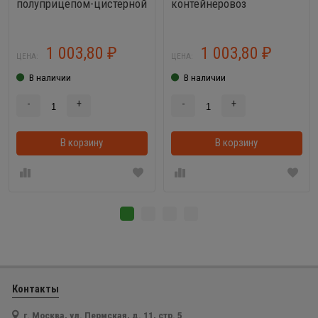
полуприцепом-цистерной
контейнеровоз
1 003,80
1 003,80
₽
₽
ЦЕНА:
ЦЕНА:
В наличии
В наличии
-
+
-
+
В корзину
В корзинке
В корзину
Контакты
г. Москва, ул. Пермская, д. 11, стр. 5