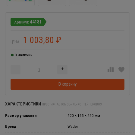
44181
1 003,80
₽
ЦЕНА:
В наличии
-
+
Добавляется...
Добавлен
В корзину
ХАРАКТЕРИСТИКИ
ПРЕСТИЖ, АВТОМОБИЛЬ-КОНТЕЙНЕРОВОЗ
Размер упаковки
420 × 165 × 250 мм
Бренд
Wader