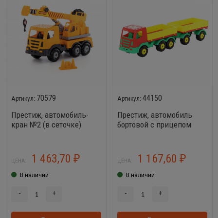
70579
44150
Престиж, автомобиль-
Престиж, автомобиль
кран №2 (в сеточке)
бортовой с прицепом
Полесье
1 463,70
1 167,60
₽
₽
ЦЕНА:
ЦЕНА:
В наличии
В наличии
-
+
-
+