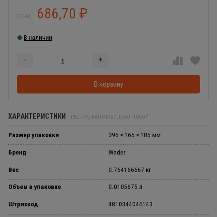
686,70
₽
ЦЕНА:
В наличии
-
+
Добавляется...
Добавлен
В корзину
ХАРАКТЕРИСТИКИ
ПРЕСТИЖ, АВТОМОБИЛЬ БОРТОВОЙ
Размер упаковки
395 × 165 × 185 мм
Бренд
Wader
Вес
0.764166667 кг
Объем в упаковке
0.0105675 л
Штрихкод
4810344044143