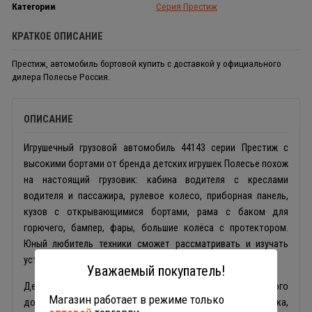
Категории
Серия Престиж
КРАТКОЕ ОПИСАНИЕ
Престиж, автомобиль бортовой купить с доставкой у официального
дилера Полесье Россия.
ОПИСАНИЕ
Игрушечный грузовой автомобиль 44143 серии Престиж с
высокими бортами от бренда детских игрушек Полесье похож
на настоящий грузовик: кабина водителя с креслами
водителя и пассажира, рулевое колесо, приборная панель,
кузов с открывающимися бортами, рама с баком для
горючего, бампер, фары, большие колёса с протектором.
Юный любитель техники сможет рассматривать и изучать
устройство автомобиля.
Уважаемый покупатель!
Детский игрушечный грузовик изготовлен из прочного
Магазин работает в режиме только
долговечного современного материала - пластика,