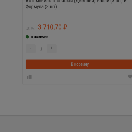
Автомобиль Гоночный (Дисплей) Ралли (3 шт) и
Формула (3 шт)
3 710,70
₽
ЦЕНА:
В наличии
-
+
В корзину