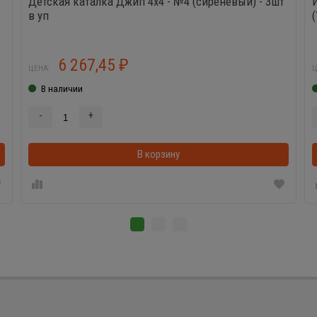
Детская каталка Джип 4х4 - №4 (сиреневый) - 3шт
в уп
6 267,45
₽
ЦЕНА:
Ц
В наличии
-
+
В корзинке
В корзину