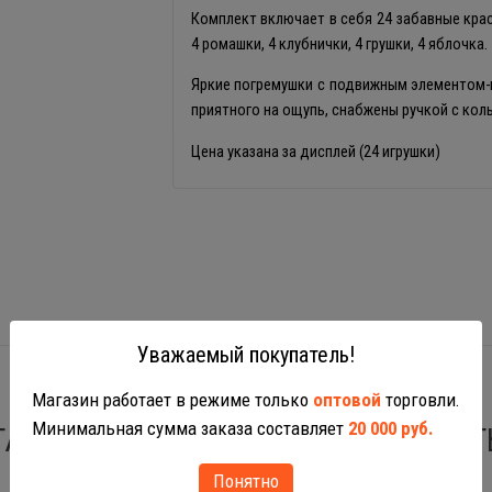
Комплект включает в себя 24 забавные крас
4 ромашки, 4 клубнички, 4 грушки, 4 яблочка.
Яркие погремушки с подвижным элементом-
приятного на ощупь, снабжены ручкой с ко
Цена указана за дисплей (24 игрушки)
Уважаемый покупатель!
Магазин работает в режиме только
оптовой
торговли.
Минимальная сумма заказа составляет
20 000 руб.
ТАКЖЕ ВАС МОГУТ ЗАИНТЕРЕСОВАТ
Понятно