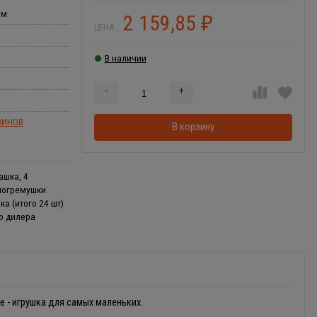
мм
2 159,85
₽
ЦЕНА:
В наличии
-
+
Добавляется...
Добавлен
ЗИНОВ
В корзину
ашка, 4
 погремушки
а (итого 24 шт)
го дилера
 - игрушка для самых маленьких.