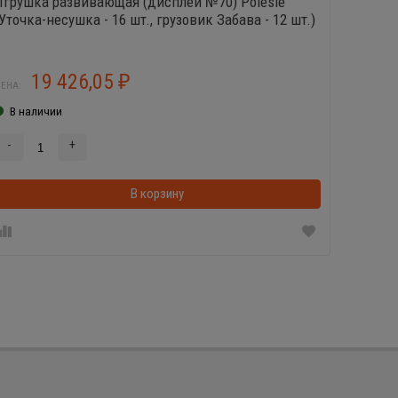
Игрушка развивающая (дисплей №70) Polesie
Детская
(Уточка-несушка - 16 шт., грузовик Забава - 12 шт.)
3 шт
19 426,05
6
₽
ЕНА:
ЦЕНА:
В наличии
В нал
-
+
-
В корзинке
В корзину