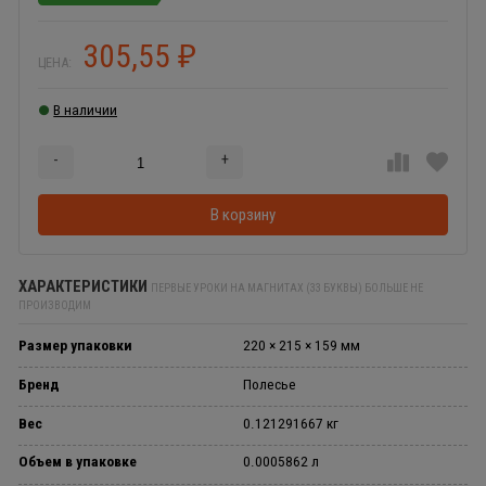
305,55
₽
ЦЕНА:
В наличии
-
+
Добавляется...
Добавлен
В корзину
ХАРАКТЕРИСТИКИ
ПЕРВЫЕ УРОКИ НА МАГНИТАХ (33 БУКВЫ) БОЛЬШЕ НЕ
ПРОИЗВОДИМ
Размер упаковки
220 × 215 × 159 мм
Бренд
Полесье
Вес
0.121291667 кг
Объем в упаковке
0.0005862 л