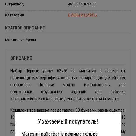
Штрихкод
4810344062758
Категории
БУКВЫ И ЦИФРЫ
КРАТКОЕ ОПИСАНИЕ
Магнитные буквы
ОПИСАНИЕ
Набор Первые уроки 62758 на магнитах в пакете от
производителя сертифицированных товаров для детей всех
возрастов Полесье можно использовать для
подготовки обучающих заданий для ребенка
или применять их в качестве декора для детской комнаты.
Комплект тренажера представлен 33 буквами разных цветов:
10 красного цвета, 10 зеленого цвета и 13
Уважаемый покупатель!
голубого. Элементы выполнены из красочного прочного
пластика и оснащены магнитами, благодаря чему
Магазин работает в режиме только