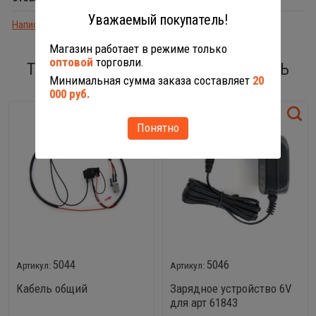
Уважаемый покупатель!
Написать отзыв
Магазин работает в режиме только
оптовой
торговли.
ТАКЖЕ ВАС МОГУТ ЗАИНТЕРЕСОВАТЬ
Минимальная сумма заказа составляет
20
000 руб.
Понятно
5044
5046
Кабель общий
Зарядное устройство 6V
для арт 61843