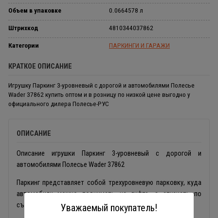
Объем в упаковке
0.0664578 л
Штрихкод
4810344037862
Категории
ПАРКИНГИ И ГАРАЖИ
КРАТКОЕ ОПИСАНИЕ
Игрушку Паркинг 3-уровневый с дорогой и автомобилями Полесье
Wader 37862 купить оптом и в розницу по низкой цене выгодно у
официального дилера Полесье-РУС
ОПИСАНИЕ
Описание игрушки Паркинг 3-уровневый с дорогой и
автомобилями Полесье Wader 37862
Паркинг представляет собой трехуровневую парковку, куда
автомобили можно поднимать на лифте, а спускать по
съездам.
Уважаемый покупатель!