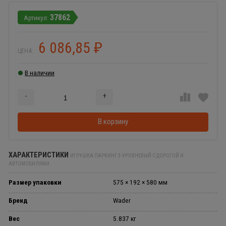
37862
6 086,85
₽
ЦЕНА:
В наличии
-
+
Добавляется...
Добавлен
В корзину
ХАРАКТЕРИСТИКИ
ИГРУШКА ПАРКИНГ 3-УРОВНЕВЫЙ С ДОРОГОЙ И
АВТОМОБИЛЯМИ
Размер упаковки
575 × 192 × 580 мм
Бренд
Wader
Вес
5.837 кг