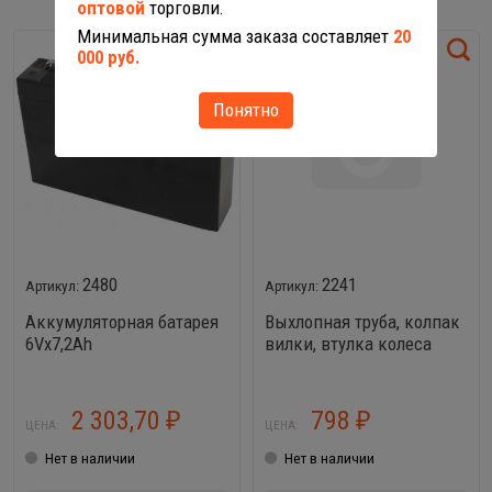
оптовой
торговли.
Минимальная сумма заказа составляет
20
000 руб.
Понятно
2480
2241
Аккумуляторная батарея
Выхлопная труба, колпак
6Vx7,2Ah
вилки, втулка колеса
переднего, соединение
вилок, защелка
выхлопной трубы
2 303,70
798
₽
₽
ЦЕНА:
ЦЕНА:
Нет в наличии
Нет в наличии