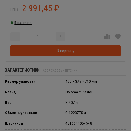
2 991,45
₽
ЦЕНА:
В наличии
-
+
Добавляется...
Добавлен
В корзину
ХАРАКТЕРИСТИКИ
НАБОР САДОВЫЙ ДЕТСКИЙ
Размер упаковки
490 × 375 × 710 мм
Бренд
Coloma Y Pastor
Вес
3.407 кг
Объем в упаковке
0.1223775 л
Штрихкод
4810344054548