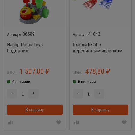
36599
41043
Набор Palau Toys
Грабли №14 с
Садовник
деревянным черенком
(79 см)
1 507,80
478,80
₽
₽
ЦЕНА:
ЦЕНА:
В наличии
В наличии
-
+
-
+
В корзину
В корзинке
В корзину