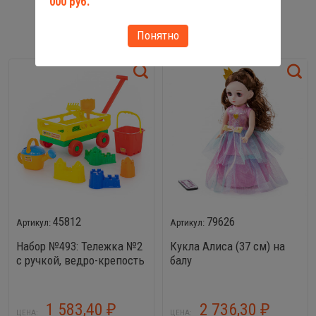
000 руб.
С ЭТИМ ТОВАРОМ РЕКОМЕНДУЕМ
Понятно
45812
79626
Набор №493: Тележка №2
Кукла Алиса (37 см) на
с ручкой, ведро-крепость
балу
большое, совок №8,
грабельки №8, лейка №8,
формочки Замок (мост,
1 583,40
2 736,30
₽
₽
ЦЕНА:
ЦЕНА: