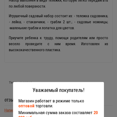
Набор выполнен в виде тележки, которую легко передвигать
по любой поверхности.
Игрушечный садовый набор состоит из: - тележка садовника;
- лейка; - стаканчики; - грабли 2 шт.; - садовые ножницы;
-маленькие грабли и лопатка для цветов.
Приучите ребенка к труду, помощи родителям или просто
весело проведите с ним время. Изготовлен из
высококачественного пластика.
Теги:
садовод
Уважаемый покупатель!
ОТЗЫВЫ (0)
Магазин работает в режиме только
оптовой
торговли.
Написать отзыв
Минимальная сумма заказа составляет
20