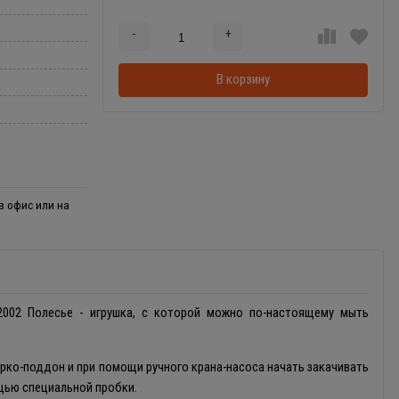
-
+
Добавляется...
Добавлен
В корзину
в офис или на
2002 Полесье - игрушка, с которой можно по-настоящему мыть
ёрко-поддон и при помощи ручного крана-насоса начать закачивать
щью специальной пробки.