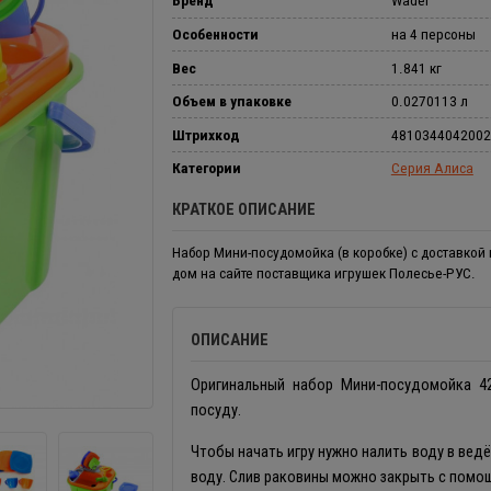
Бренд
Wader
Особенности
на 4 персоны
Вес
1.841 кг
Объем в упаковке
0.0270113 л
Штрихкод
4810344042002
Категории
Серия Алиса
КРАТКОЕ ОПИСАНИЕ
Набор Мини-посудомойка (в коробке) с доставкой 
дом на сайте поставщика игрушек Полесье-РУС.
ОПИСАНИЕ
Оригинальный набор Мини-посудомойка 4
посуду.
Чтобы начать игру нужно налить воду в вед
воду. Слив раковины можно закрыть с помо