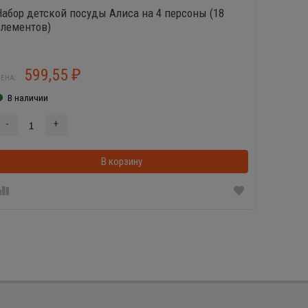
Набор детской посуды Алиса на 4 персоны (18
Набор 
элементов)
персоны
599,55
1
₽
ЕНА:
ЦЕНА:
В наличии
В нал
-
+
-
В корзинке
В корзину