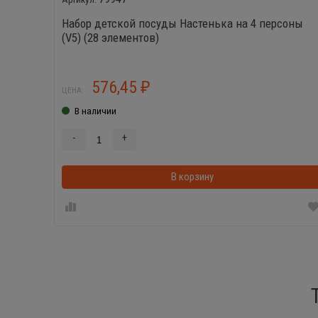
Набор детской посуды Настенька на 4 персоны
(V5) (28 элементов)
576,45
₽
ЦЕНА:
В наличии
-
+
В корзину