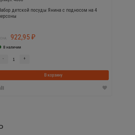
Набор детской посуды Янина с подносом на 4
Лоток 
персоны
персон
922,95
2
₽
ЕНА:
ЦЕНА:
В наличии
В нал
-
+
-
В корзинке
В корзину
Ь