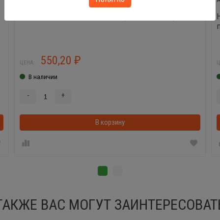
Набор детской посуды Ретро (16 элементов)
550,20
₽
ЦЕНА:
Ц
В наличии
-
+
В корзинке
В корзину
ТАКЖЕ ВАС МОГУТ ЗАИНТЕРЕСОВАТ