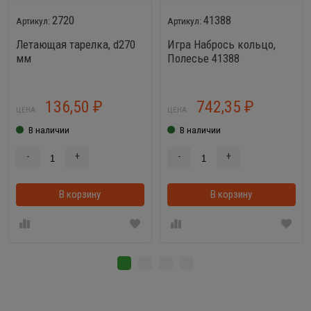
2720
41388
Летающая тарелка, d270
Игра Набрось кольцо,
мм
Полесье 41388
136,50
742,35
₽
₽
ЦЕНА:
ЦЕНА:
В наличии
В наличии
-
+
-
+
В корзину
В корзинке
В корзину