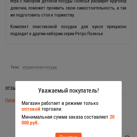
Игра с набором детской посуды Полесье расширит кругозор
девочки, поможет проявить свою самостоятельность, а так
же подготовить стол к торжеству.
Комплект пластиковой посудки для кукол прекрасно
подходит к другим наборам серии Ретро Полесье
Теги:
игрушечная посуда
ОТЗЫВЫ (0)
Уважаемый покупатель!
Написать отзыв
Магазин работает в режиме только
оптовой
торговли.
Минимальная сумма заказа составляет
20
ПОХОЖИЕ ТОВАРЫ
000 руб.