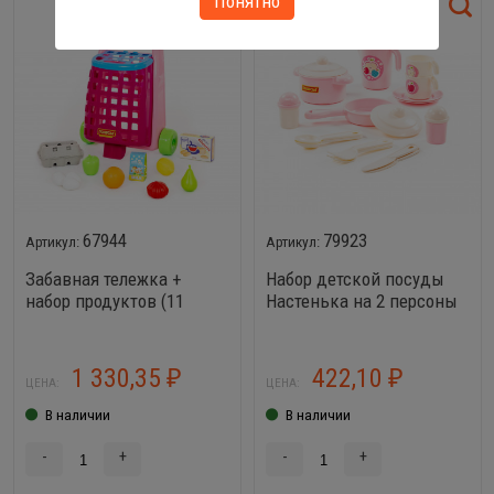
Понятно
67944
79923
Забавная тележка +
Набор детской посуды
набор продуктов (11
Настенька на 2 персоны
элементов)
(18 элементов)
1 330,35
422,10
₽
₽
ЦЕНА:
ЦЕНА:
В наличии
В наличии
-
+
-
+