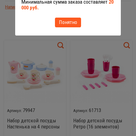
Минимальная сумма заказа составляет
20
Написать отзыв
000 руб.
Понятно
ПОХОЖИЕ ТОВАРЫ
79947
61713
Набор детской посуды
Набор детской посуды
Настенька на 4 персоны
Ретро (16 элементов)
(V5) (28 элементов)