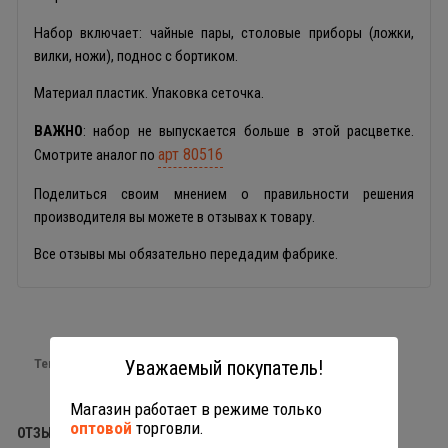
Набор включает: чайные пары, столовые приборы (ложки,
вилки, ножи), поднос с бортиком.
Материал пластик. Упаковка сеточка.
ВАЖНО
: набор не выпускается больше в этой расцветке.
арт 80516
Смотрите аналог по
Поделиться своим мнением о правильности решения
производителя вы можете в отзывах к товару.
Все отзывы мы обязательно передадим фабрике.
Теги:
игрушечная посуда
Уважаемый покупатель!
Магазин работает в режиме только
оптовой
торговли.
ОТЗЫВЫ (0)