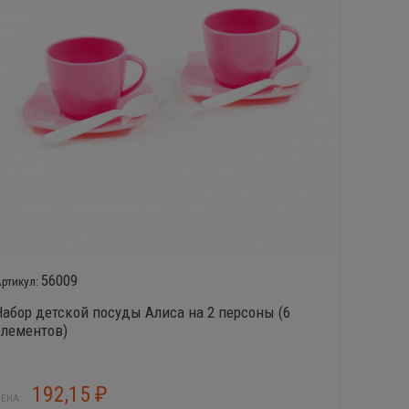
56009
Набор детской посуды Алиса на 2 персоны (6
Набор 
элементов)
розова
192,15
1
₽
ЕНА:
ЦЕНА: