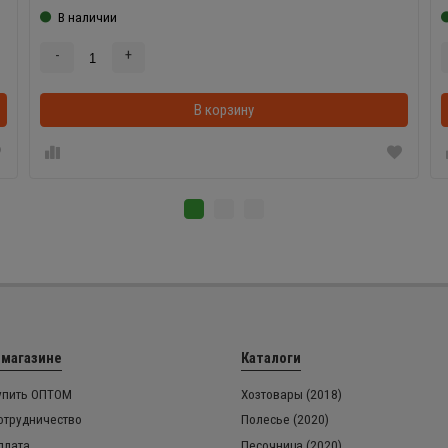
В наличии
-
+
В корзинке
В корзину
 магазине
Каталоги
упить ОПТОМ
Хозтовары (2018)
отрудничество
Полесье (2020)
плата
Песочница (2020)