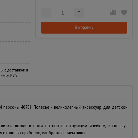
-
+
Добавляется...
Добавлен
В корзину
ы с доставкой в
лесье-РУС.
 персоны 40701 Полесье - великолепный аксессуар для детской
вилки, ложки и ножи по соответствующим ячейкам, используя
ния столовых приборов, изображая приём пищи.