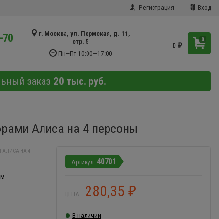
Регистрация
Вход
г. Москва, ул. Пермская, д. 11,
9-70
0
стр. 5
0
₽
Пн—Пт 10:00—17:00
льный заказ
20 тыс. руб.
орами Алиса на 4 персоны
 АЛИСА НА 4
40701
мм
280,35
₽
ЦЕНА:
В наличии