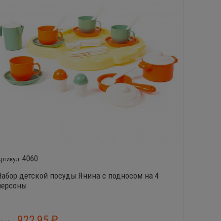
4060
Набор детской посуды Янина с подносом на 4
Набор 
персоны
персон
922,95
7
₽