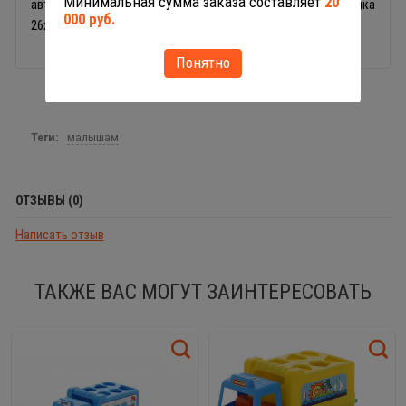
Минимальная сумма заказа составляет
20
автомобиля можно мыть под водой. Размер грузовика
000 руб.
26х15х17 см.
Понятно
Теги:
малышам
ОТЗЫВЫ (0)
Написать отзыв
ТАКЖЕ ВАС МОГУТ ЗАИНТЕРЕСОВАТЬ