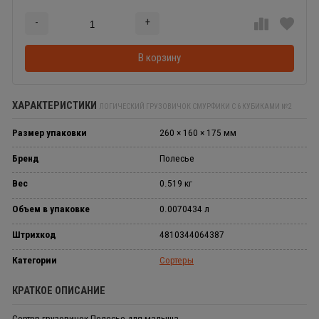
-
+
Добавляется...
Добавлен
В корзину
ХАРАКТЕРИСТИКИ
ЛОГИЧЕСКИЙ ГРУЗОВИЧОК СМУРФИКИ С 6 КУБИКАМИ №2
Размер упаковки
260 × 160 × 175 мм
Бренд
Полесье
Вес
0.519 кг
Объем в упаковке
0.0070434 л
Штрихкод
4810344064387
Категории
Сортеры
КРАТКОЕ ОПИСАНИЕ
Сортер грузовичок Полесье для малыша