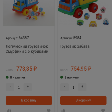
64387
5984
Логический грузовичок
Грузовик Забава
Смурфики с 6 кубиками
№2
773,85
754,95
₽
₽
ЦЕНА:
ЦЕНА:
В наличии
В наличии
-
+
-
+
В корзину
В корзинке
В корзину