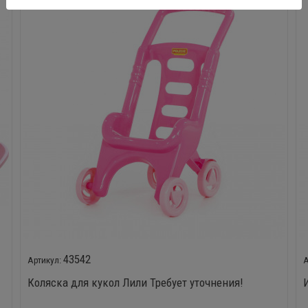
43542
Коляска для кукол Лили Требует уточнения!