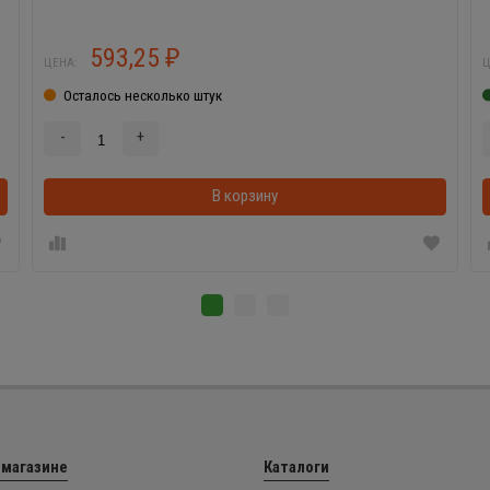
593,25
₽
ЦЕНА:
Ц
Осталось несколько штук
-
+
В корзинке
В корзину
 магазине
Каталоги