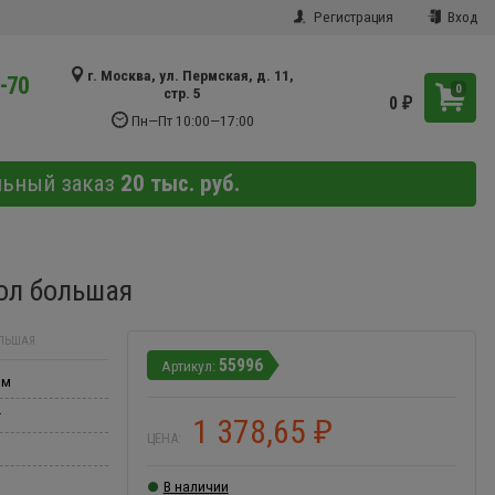
Регистрация
Вход
г. Москва, ул. Пермская, д. 11,
9-70
0
стр. 5
0
₽
Пн—Пт 10:00—17:00
льный заказ
20 тыс. руб.
ол большая
ОЛЬШАЯ
55996
мм
r
1 378,65
₽
ЦЕНА:
В наличии