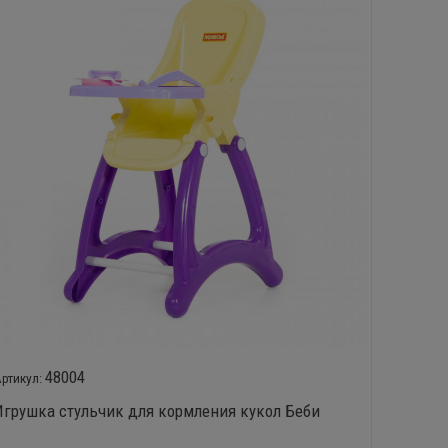
48004
Игрушка стульчик для кормления кукол Беби
Кроват
элемен