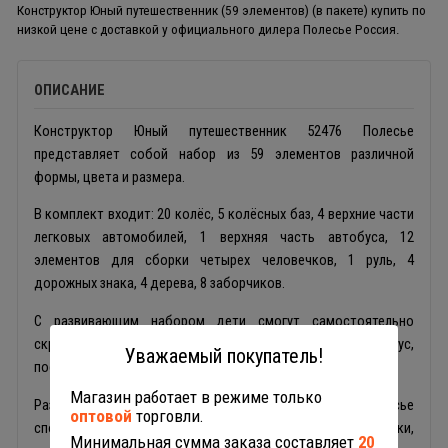
Конструктор Юный путешественник (59 элементов) (в пакете) купить по
низкой цене с доставкой у официального дилера Полесье Россия.
ОПИСАНИЕ
Конструктор Юный путешественник 52476 Полесье
представляет собой набор из 59 элементов различной
формы, цвета и размера.
В комплект входит: 20 колёс, 5 колёсных баз, 4 верхние части
легковых автомобилей, 1 верхняя часть автобуса, 12
элементов для сборки четырех человечков, 1 руль, 4
дорожных знака, 4 дерева, 8 заборчиков.
С развивающим набором дети смогут самостоятельно
скрепить детальки и собрать легковые машины, автобус,
Уважаемый покупатель!
построить парк, дорожную развязку или парковку.
Магазин работает в режиме только
Развивающий конструктор Юный путешественник Полесье
оптовой
торговли.
способствует тренировке мелкой моторики, логики,
Минимальная сумма заказа составляет
20