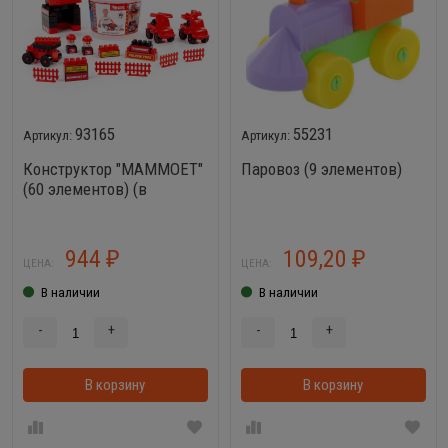
93165
55231
Конструктор "MAMMOET"
Паровоз (9 элементов)
(60 элементов) (в
ведёрке)
944
109,20
₽
₽
ЦЕНА:
ЦЕНА:
В наличии
В наличии
-
+
-
+
В корзину
В корзинке
В корзину