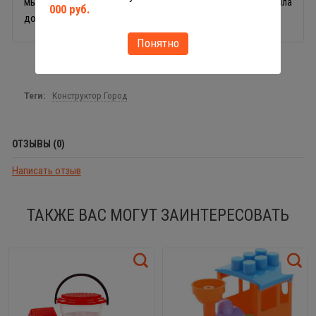
мышления и внимания, поможет запомнить цвета и правила
000 руб.
дорожного движения.
Понятно
Теги:
Конструктор Город
ОТЗЫВЫ (0)
Написать отзыв
ТАКЖЕ ВАС МОГУТ ЗАИНТЕРЕСОВАТЬ