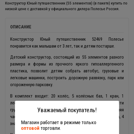
Конструктор Юный путешественник (55 элементов) (в пакете) купить по
низкой цене с доставкой у официального дилера Полесье Россия.
ОПИСАНИЕ
Конструктор Юный путешественник 52469 Полесье
понравится как малышам от 3 лет, так и детям постарше.
Детский конструктор, состоящий из 55 элементов разного
размера и формы из прочного яркого гипоаллергенного
пластика, позволит детям собрать автобус, грузовые и
легковые машинки, построить дорожную развязку, парк или
огороженную парковку.
В комплект входит: 20 колёс, 5 колёсных баз, 1 кран, 1
лестница, 2 верхние части кузова, 1 кузов, 3 верхние части
Уважаемый покупатель!
грузовых машин, 1 верхняя часть легковой машины, 1 верхняя
часть автобуса, 1 руль, 3 элемента для сборки человечка, 4
Магазин работает в режиме только
знака, 4 дерева, 8 заборчиков.
оптовой
торговли.