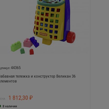
44365
Забавная тележка и конструктор Великан 36
Констр
элементов
1 812,30
2
₽
ЕНА:
ЦЕНА:
В наличии
В нал