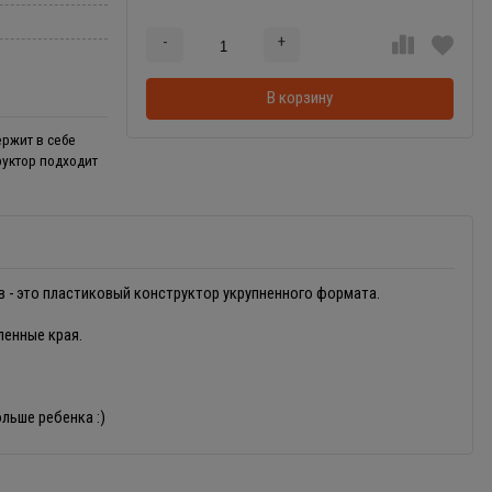
-
+
Добавляется...
Добавлен
В корзину
ржит в себе
уктор подходит
 - это пластиковый конструктор укрупненного формата.
енные края.
льше ребенка :)