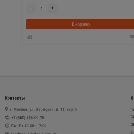
-
+
В корзину
Контакты
О
г. Москва, ул. Пермская, д. 11, стр. 5
К
С
+7 (985) 188-09-70
О
Пн—Пт 10:00—17:00
Д
feedback@polesie-rus.ru