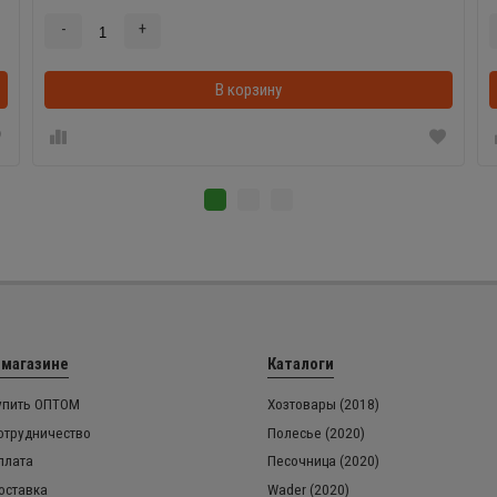
-
+
В корзинке
В корзину
 магазине
Каталоги
упить ОПТОМ
Хозтовары (2018)
отрудничество
Полесье (2020)
плата
Песочница (2020)
оставка
Wader (2020)