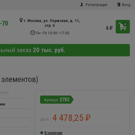
Регистрация
Вход
г. Москва, ул. Пермская, д. 11,
9-70
0
стр. 5
0
₽
Пн—Пт 10:00—17:00
льный заказ
20 тыс. руб.
 элементов)
ЕНТОВ)
2782
 мм
4 478,25
₽
ЦЕНА:
В наличии