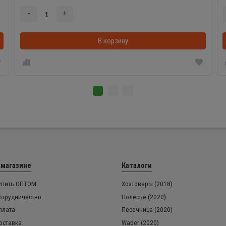
-
+
В корзинке
В корзину
 магазине
Каталоги
упить ОПТОМ
Хозтовары (2018)
отрудничество
Полесье (2020)
плата
Песочница (2020)
оставка
Wader (2020)