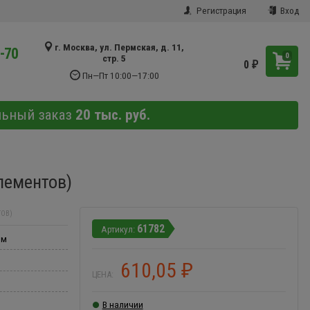
Регистрация
Вход
г. Москва, ул. Пермская, д. 11,
9-70
0
стр. 5
0
₽
Пн—Пт 10:00—17:00
льный заказ
20 тыс. руб.
лементов)
ТОВ)
61782
мм
610,05
₽
ЦЕНА:
В наличии