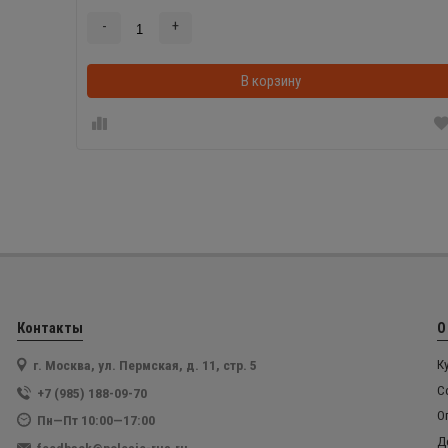
-
+
В корзину
Контакты
О
г. Москва, ул. Пермская, д. 11, стр. 5
К
С
+7 (985) 188-09-70
О
Пн—Пт 10:00—17:00
Д
feedback@polesie-rus.ru