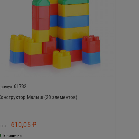
61782
Конструктор Малыш (28 элементов)
Констру
610,05
3
₽
ЕНА:
ЦЕНА:
В наличии
В нал