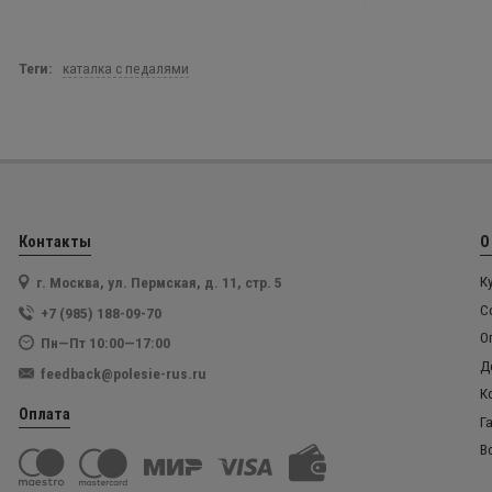
Теги:
каталка с педалями
Контакты
О
г. Москва, ул. Пермская, д. 11, стр. 5
К
С
+7 (985) 188-09-70
О
Пн—Пт 10:00—17:00
Д
feedback@polesie-rus.ru
К
Оплата
Г
В