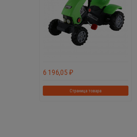
6 196,05
₽
Страница товара