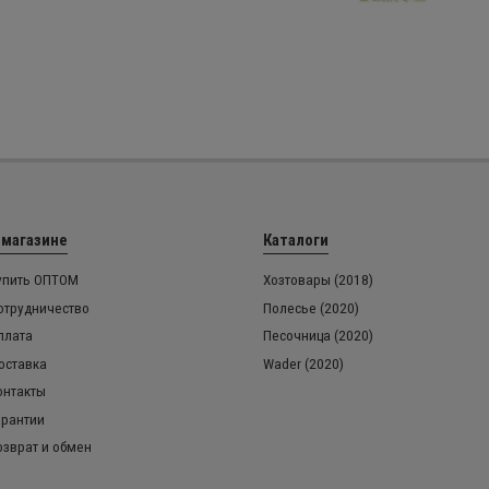
 магазине
Каталоги
упить ОПТОМ
Хозтовары (2018)
отрудничество
Полесье (2020)
плата
Песочница (2020)
оставка
Wader (2020)
онтакты
арантии
озврат и обмен