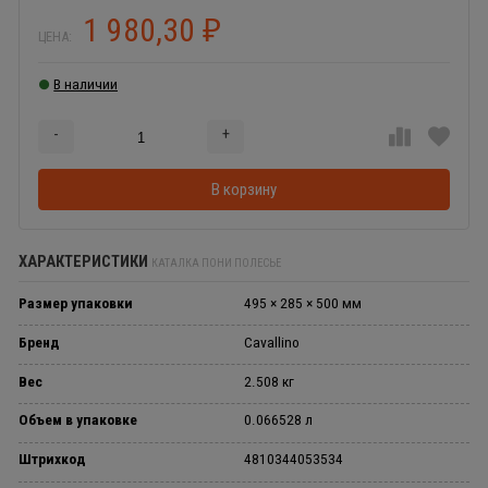
1 980,30
₽
ЦЕНА:
В наличии
-
+
Добавляется...
Добавлен
В корзину
ХАРАКТЕРИСТИКИ
КАТАЛКА ПОНИ ПОЛЕСЬЕ
Размер упаковки
495 × 285 × 500 мм
Бренд
Cavallino
Вес
2.508 кг
Объем в упаковке
0.066528 л
Штрихкод
4810344053534