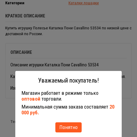
Категории
Каталки лошадки
КРАТКОЕ ОПИСАНИЕ
Купить игрушку Полесье Каталка Пони Cavallino 53534 по низкой цене с
доставкой по России.
ОПИСАНИЕ
Описание игрушки Каталка Пони Cavallino 53534
Каталка лошадка Пони Полесье. Устойчивая и очень прочная.
Уважаемый покупатель!
Изготовлено из пластика.
Магазин работает в режиме только
оптовой
торговли.
Минимальная сумма заказа составляет
20
000 руб.
Теги:
качалки
Понятно