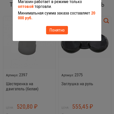
Магазин работает в режиме только
ТАКЖЕ ВАС МОГУТ ЗАИНТЕРЕСОВАТЬ
оптовой
торговли.
Минимальная сумма заказа составляет
20
000 руб.
Понятно
2397
2375
Шестеренка на
Заглушка на руль
двигатель (белая)
520,80
555,45
₽
₽
ЦЕНА:
ЦЕНА: