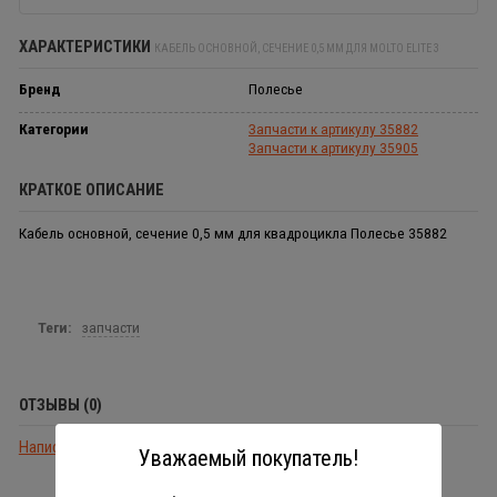
ХАРАКТЕРИСТИКИ
КАБЕЛЬ ОСНОВНОЙ, СЕЧЕНИЕ 0,5 ММ ДЛЯ MOLTO ELITE 3
Бренд
Полесье
Категории
Запчасти к артикулу 35882
Запчасти к артикулу 35905
КРАТКОЕ ОПИСАНИЕ
Кабель основной, сечение 0,5 мм для квадроцикла Полесье 35882
Теги:
запчасти
ОТЗЫВЫ (0)
Написать отзыв
Уважаемый покупатель!