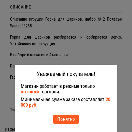
ОПИСАНИЕ
Описание игрушки Горка для шариков, набор №2 Полесье
Wader 38265
Горка для шариков разбирается и собирается легко.
Устойчивая конструкция.
В наборе 6 шариков и 4 машинки.
По горке можно пускать воду.
Уважаемый покупатель!
Габариты в собранном виде 1650х960х545 мм
Магазин работает в режиме только
оптовой
торговли.
Минимальная сумма заказа составляет
20
000 руб.
Теги:
игры настольные
Понятно
ОТЗЫВЫ (0)