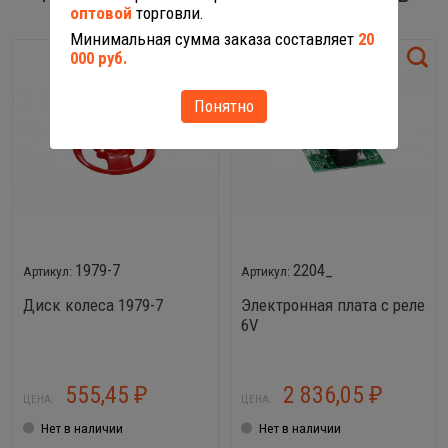
оптовой
торговли.
Минимальная сумма заказа составляет
20
000 руб.
Понятно
1979-7
2204_
Диск колеса 1979-7
Электронная плата с реле
6V
555,45
2 836,05
₽
₽
ЦЕНА:
ЦЕНА:
Нет в наличии
Нет в наличии