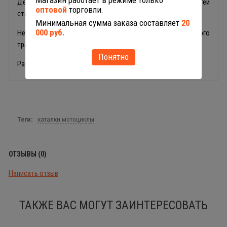
Магазин работает в режиме только
Детский четырёхколёсный самокат Полесье 56085 для детей
оптовой
торговли.
старше 2 лет.
Минимальная сумма заказа составляет
20
000 руб.
Недорогой и прочный, отлично подойдет в качестве первого
транспортного средства малыша.
Понятно
Размер в собранном виде 400х225х470 мм.
Теги:
каталки мотоциклы
ОТЗЫВЫ (0)
Написать отзыв
ТАКЖЕ ВАС МОГУТ ЗАИНТЕРЕСОВАТЬ