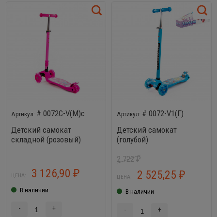
# 0072C-V(М)с
# 0072-V1(Г)
Детский самокат
Детский самокат
складной (розовый)
(голубой)
2 722
₽
3 126,90
2 525,25
₽
₽
ЦЕНА:
ЦЕНА:
В наличии
В наличии
-
+
-
+