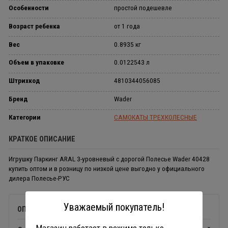
Особенности
простой подешевле
Возраст ребенка
от 1 года
Вес
0.8935 кг
Объем в упаковке
0.0122543 л
Штрихкод
4810344056085
Бренд
Wader
Категории
САМОКАТЫ ТРЕХКОЛЕСНЫЕ
КРАТКОЕ ОПИСАНИЕ
Игрушку Паркинг ARAL 3-уровневый с дорогой Полесье Wader 40428
купить оптом и в розницу по низкой цене выгодно у официального
дилера Полесье-РУС
Уважаемый покупатель!
ОПИСАНИЕ